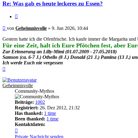
Re: Was gab es heute leckeres zu Essen?
Zitieren
Beitrag
von
Geheimnisvolle
»
9. Jun 2026, 10:44
Gestern hatte ich die Ofenfrische. Ich kaufe immer die Margarita und 
Für eine Zeit, halt ich Eure Pfötchen fest, aber E
Zur Erinnerung an Lilly-Mimi (01.07.2009 - 27.05.2018)
Samson (ca. 6-7 J.) Othello (8 J.) Donald (21 J.) Pamina (13 J.) und
Ich werde Euch nie vergessen
Nach
oben
Geheimnisvolle
Community-Mythos
Beiträge:
1002
Registriert:
26. Dez 2012, 21:32
Has thanked:
1 time
Been thanked:
1 time
Kontaktdaten:
Kontaktdaten
von
Private Nachricht senden