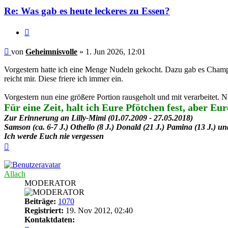
Re: Was gab es heute leckeres zu Essen?
Zitieren
Beitrag
von
Geheimnisvolle
»
1. Jun 2026, 12:01
Vorgestern hatte ich eine Menge Nudeln gekocht. Dazu gab es Champ
reicht mir. Diese friere ich immer ein.
Vorgestern nun eine größere Portion rausgeholt und mit verarbeitet.
Für eine Zeit, halt ich Eure Pfötchen fest, aber E
Zur Erinnerung an Lilly-Mimi (01.07.2009 - 27.05.2018)
Samson (ca. 6-7 J.) Othello (8 J.) Donald (21 J.) Pamina (13 J.) und
Ich werde Euch nie vergessen
Nach
oben
Allach
MODERATOR
Beiträge:
1070
Registriert:
19. Nov 2012, 02:40
Kontaktdaten: