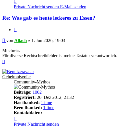
Kontaktdaten
von
Private Nachricht senden
E-Mail senden
Allach
Re: Was gab es heute leckeres zu Essen?
Zitieren
Beitrag
von
Allach
»
1. Jun 2026, 19:03
Milchreis.
Für diverse Rechtschreibfehler ist meine Tastatur verantworlich.
Nach
oben
Geheimnisvolle
Community-Mythos
Beiträge:
1002
Registriert:
26. Dez 2012, 21:32
Has thanked:
1 time
Been thanked:
1 time
Kontaktdaten:
Kontaktdaten
von
Private Nachricht senden
Geheimnisvolle