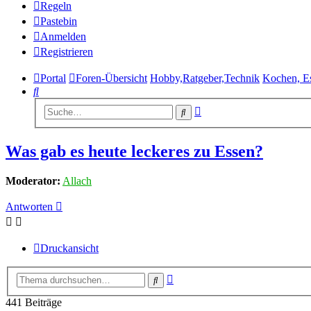
Regeln
Pastebin
Anmelden
Registrieren
Portal
Foren-Übersicht
Hobby,Ratgeber,Technik
Kochen, E
Suche
Erweiterte
Suche
Suche
Was gab es heute leckeres zu Essen?
Moderator:
Allach
Antworten
Druckansicht
Erweiterte
Suche
Suche
441 Beiträge