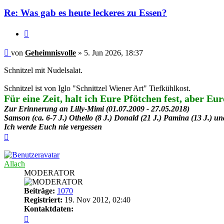
Re: Was gab es heute leckeres zu Essen?
Zitieren
Beitrag
von
Geheimnisvolle
»
5. Jun 2026, 18:37
Schnitzel mit Nudelsalat.
Schnitzel ist von Iglo "Schnittzel Wiener Art" Tiefkühlkost.
Für eine Zeit, halt ich Eure Pfötchen fest, aber E
Zur Erinnerung an Lilly-Mimi (01.07.2009 - 27.05.2018)
Samson (ca. 6-7 J.) Othello (8 J.) Donald (21 J.) Pamina (13 J.) und
Ich werde Euch nie vergessen
Nach
oben
Allach
MODERATOR
Beiträge:
1070
Registriert:
19. Nov 2012, 02:40
Kontaktdaten:
Kontaktdaten