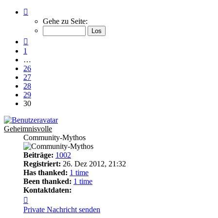
Seite
30
Gehe zu Seite:
von
30
Vorherige
1
…
26
27
28
29
30
Geheimnisvolle
Community-Mythos
Beiträge:
1002
Registriert:
26. Dez 2012, 21:32
Has thanked:
1 time
Been thanked:
1 time
Kontaktdaten:
Kontaktdaten
von
Private Nachricht senden
Geheimnisvolle