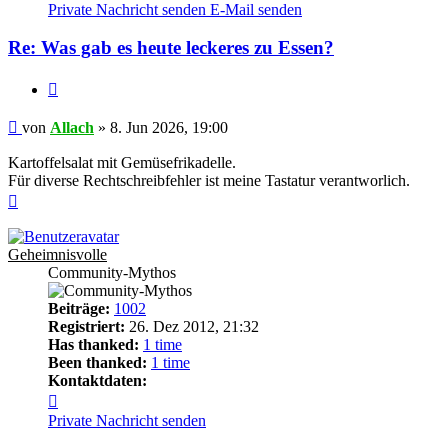
von
Private Nachricht senden
E-Mail senden
Allach
Re: Was gab es heute leckeres zu Essen?
Zitieren
Beitrag
von
Allach
»
8. Jun 2026, 19:00
Kartoffelsalat mit Gemüsefrikadelle.
Für diverse Rechtschreibfehler ist meine Tastatur verantworlich.
Nach
oben
Geheimnisvolle
Community-Mythos
Beiträge:
1002
Registriert:
26. Dez 2012, 21:32
Has thanked:
1 time
Been thanked:
1 time
Kontaktdaten:
Kontaktdaten
von
Private Nachricht senden
Geheimnisvolle