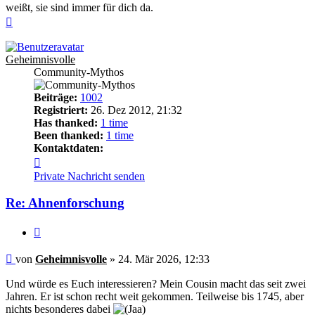
weißt, sie sind immer für dich da.
Nach
oben
Geheimnisvolle
Community-Mythos
Beiträge:
1002
Registriert:
26. Dez 2012, 21:32
Has thanked:
1 time
Been thanked:
1 time
Kontaktdaten:
Kontaktdaten
von
Private Nachricht senden
Geheimnisvolle
Re: Ahnenforschung
Zitieren
Beitrag
von
Geheimnisvolle
»
24. Mär 2026, 12:33
Und würde es Euch interessieren? Mein Cousin macht das seit zwei
Jahren. Er ist schon recht weit gekommen. Teilweise bis 1745, aber
nichts besonderes dabei