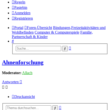
Regeln
Pastebin
Anmelden
Registrieren
Portal
Foren-Übersicht
Bindungen,Freizeitaktivitäten und
Wohlbefinden
Computer & Computerspiele
Familie,
Partnerschaft & Kinder
Suche
Erweiterte
Suche
Suche
Ahnenforschung
Moderator:
Allach
Antworten
Druckansicht
Erweiterte
Suche