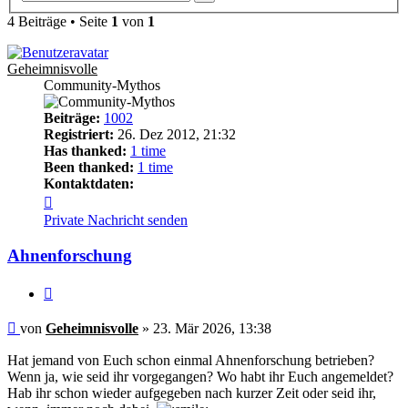
Suche
4 Beiträge • Seite
1
von
1
Geheimnisvolle
Community-Mythos
Beiträge:
1002
Registriert:
26. Dez 2012, 21:32
Has thanked:
1 time
Been thanked:
1 time
Kontaktdaten:
Kontaktdaten
von
Private Nachricht senden
Geheimnisvolle
Ahnenforschung
Zitieren
Beitrag
von
Geheimnisvolle
»
23. Mär 2026, 13:38
Hat jemand von Euch schon einmal Ahnenforschung betrieben?
Wenn ja, wie seid ihr vorgegangen? Wo habt ihr Euch angemeldet?
Hab ihr schon wieder aufgegeben nach kurzer Zeit oder seid ihr,