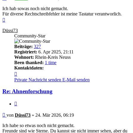
Ich hab sowas noch nicht gemacht.
Für diverse Rechtschreibfehler ist meine Tastatur verantworlich.
Nach
oben
Düssi73
Community-Star
Beiträge:
327
Registriert:
6. Apr 2025, 21:11
Wohnort:
Rhein-Kreis Neuss
Been thanked:
1 time
Kontaktdaten:
Kontaktdaten
von
Private Nachricht senden
E-Mail senden
Düssi73
Re: Ahnenforschung
Zitieren
Beitrag
von
Düssi73
»
24. Mär 2026, 06:19
Ich habe so etwas noch nicht gemacht.
Freunde sind wie Sterne. Du kannst sie nicht immer sehen, aber du