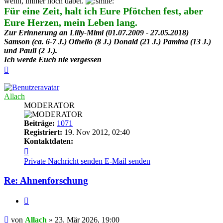
wenn, immer noch dabei.
Für eine Zeit, halt ich Eure Pfötchen fest, aber
Eure Herzen, mein Leben lang.
Zur Erinnerung an Lilly-Mimi (01.07.2009 - 27.05.2018)
Samson (ca. 6-7 J.) Othello (8 J.) Donald (21 J.) Pamina (13 J.)
und Pauli (2 J.).
Ich werde Euch nie vergessen
Nach
oben
Allach
MODERATOR
Beiträge:
1071
Registriert:
19. Nov 2012, 02:40
Kontaktdaten:
Kontaktdaten
von
Private Nachricht senden
E-Mail senden
Allach
Re: Ahnenforschung
Zitieren
Beitrag
von
Allach
»
23. Mär 2026, 19:00