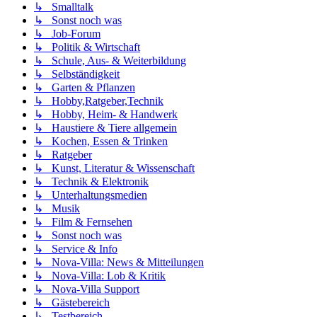
↳ Smalltalk
↳ Sonst noch was
↳ Job-Forum
↳ Politik & Wirtschaft
↳ Schule, Aus- & Weiterbildung
↳ Selbständigkeit
↳ Garten & Pflanzen
↳ Hobby,Ratgeber,Technik
↳ Hobby, Heim- & Handwerk
↳ Haustiere & Tiere allgemein
↳ Kochen, Essen & Trinken
↳ Ratgeber
↳ Kunst, Literatur & Wissenschaft
↳ Technik & Elektronik
↳ Unterhaltungsmedien
↳ Musik
↳ Film & Fernsehen
↳ Sonst noch was
↳ Service & Info
↳ Nova-Villa: News & Mitteilungen
↳ Nova-Villa: Lob & Kritik
↳ Nova-Villa Support
↳ Gästebereich
↳ Testbereich