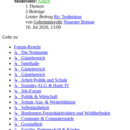
Moderator:
Allach
1
Themen
2
Beiträge
Letzter Beitrag
Re: Testbeitrag
von
Geheimnisvolle
Neuester Beitrag
16. Jul 2026, 13:09
Gehe zu
Forum-Regeln
↳ Die Netiquette
↳ Gästebereich
↳ Spielhalle
↳ Gästebereich
↳ Gästebereich
↳ Arbeit,Politik und Schule
↳ Soziales,ALG & Hartz IV
↳ Job-Forum
↳ Politik & Wirtschaft
↳ Schule,Aus- & Weiterbildung
↳ Selbständigkeit
↳ Bindungen,Freizeitaktivitäten und Wohlbefinden
↳ Computer & Computerspiele
↳ Gesundheit
↳ Familie, Partnerschaft & Kinder