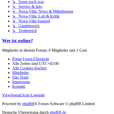
↳ Sonst noch was
↳ Service & Info
↳ Nova-Villa: News & Mitteilungen
↳ Nova-Villa: Lob & Kritik
↳ Nova-Villa Support
↳ Gästebereich
↳ Testbereich
Wer ist online?
Mitglieder in diesem Forum: 0 Mitglieder und 1 Gast
Portal
Foren-Übersicht
Alle Zeiten sind
UTC+02:00
Alle Cookies löschen
Mitglieder
Das Team
Impressum
Kontakt
Viewlegend Icon-Legende
Powered by
phpBB
® Forum Software © phpBB Limited
Deutsche Übersetzung durch
phpBB.de