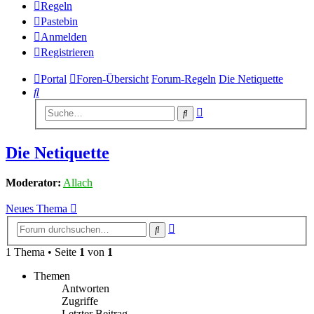
Regeln
Pastebin
Anmelden
Registrieren
Portal
Foren-Übersicht
Forum-Regeln
Die Netiquette
Suche
Erweiterte
Suche
Suche
Die Netiquette
Moderator:
Allach
Neues Thema
Erweiterte
Suche
Suche
1 Thema • Seite
1
von
1
Themen
Antworten
Zugriffe
Letzter Beitrag