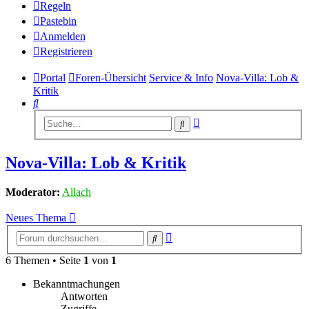
Regeln
Pastebin
Anmelden
Registrieren
Portal
Foren-Übersicht
Service & Info
Nova-Villa: Lob &
Kritik
Suche
Erweiterte
Suche
Suche
Nova-Villa: Lob & Kritik
Moderator:
Allach
Neues Thema
Erweiterte
Suche
Suche
6 Themen • Seite
1
von
1
Bekanntmachungen
Antworten
Zugriffe