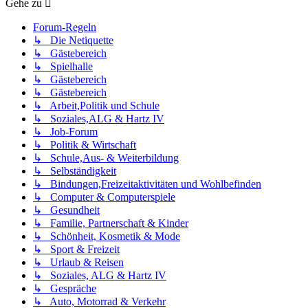
Gehe zu
Forum-Regeln
↳ Die Netiquette
↳ Gästebereich
↳ Spielhalle
↳ Gästebereich
↳ Gästebereich
↳ Arbeit,Politik und Schule
↳ Soziales,ALG & Hartz IV
↳ Job-Forum
↳ Politik & Wirtschaft
↳ Schule,Aus- & Weiterbildung
↳ Selbständigkeit
↳ Bindungen,Freizeitaktivitäten und Wohlbefinden
↳ Computer & Computerspiele
↳ Gesundheit
↳ Familie, Partnerschaft & Kinder
↳ Schönheit, Kosmetik & Mode
↳ Sport & Freizeit
↳ Urlaub & Reisen
↳ Soziales, ALG & Hartz IV
↳ Gespräche
↳ Auto, Motorrad & Verkehr