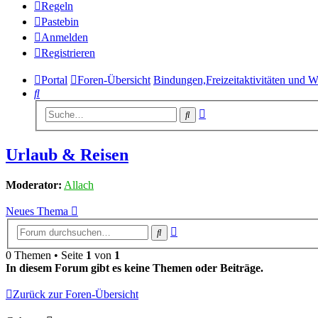
Regeln
Pastebin
Anmelden
Registrieren
Portal
Foren-Übersicht
Bindungen,Freizeitaktivitäten und 
Suche
Erweiterte
Suche
Suche
Urlaub & Reisen
Moderator:
Allach
Neues Thema
Erweiterte
Suche
Suche
0 Themen • Seite
1
von
1
In diesem Forum gibt es keine Themen oder Beiträge.
Zurück zur Foren-Übersicht