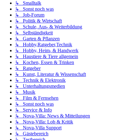
↳ Smalltalk
↳ Sonst noch was
↳ Job-Forum
↳ Politik & Wirtschaft
↳ Schule, Aus- & Weiterbildung
↳ Selbständigkeit
↳ Garten & Pflanzen
↳ Hobby,Ratgeber,Technik
↳ Hobby, Heim- & Handwerk
↳ Haustiere & Tiere allgemein
↳ Kochen, Essen & Trinken
↳ Ratgeber
↳ Kunst, Literatur & Wissenschaft
↳ Technik & Elektronik
↳ Unterhaltungsmedien
↳ Musik
↳ Film & Fernsehen
↳ Sonst noch was
↳ Service & Info
↳ Nova-Villa: News & Mitteilungen
↳ Nova-Villa: Lob & Kritik
↳ Nova-Villa Support
↳ Gästebereich
↳ Testbereich