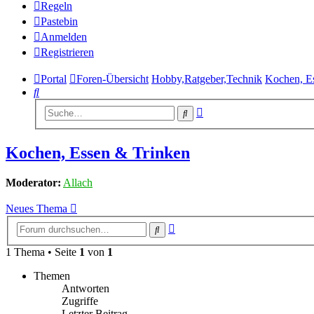
Regeln
Pastebin
Anmelden
Registrieren
Portal
Foren-Übersicht
Hobby,Ratgeber,Technik
Kochen, E
Suche
Erweiterte
Suche
Suche
Kochen, Essen & Trinken
Moderator:
Allach
Neues Thema
Erweiterte
Suche
Suche
1 Thema • Seite
1
von
1
Themen
Antworten
Zugriffe
Letzter Beitrag