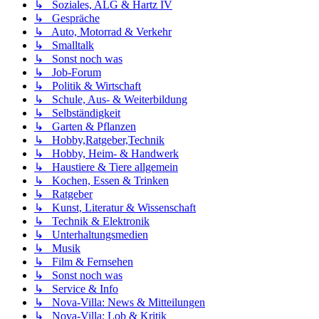
↳ Soziales, ALG & Hartz IV
↳ Gespräche
↳ Auto, Motorrad & Verkehr
↳ Smalltalk
↳ Sonst noch was
↳ Job-Forum
↳ Politik & Wirtschaft
↳ Schule, Aus- & Weiterbildung
↳ Selbständigkeit
↳ Garten & Pflanzen
↳ Hobby,Ratgeber,Technik
↳ Hobby, Heim- & Handwerk
↳ Haustiere & Tiere allgemein
↳ Kochen, Essen & Trinken
↳ Ratgeber
↳ Kunst, Literatur & Wissenschaft
↳ Technik & Elektronik
↳ Unterhaltungsmedien
↳ Musik
↳ Film & Fernsehen
↳ Sonst noch was
↳ Service & Info
↳ Nova-Villa: News & Mitteilungen
↳ Nova-Villa: Lob & Kritik