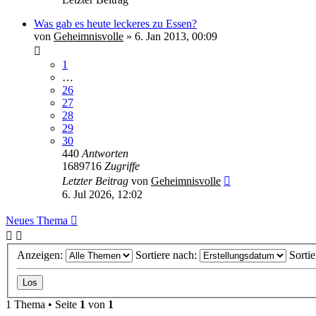
Was gab es heute leckeres zu Essen?
von
Geheimnisvolle
»
6. Jan 2013, 00:09
1
…
26
27
28
29
30
440
Antworten
1689716
Zugriffe
Letzter Beitrag
von
Geheimnisvolle
6. Jul 2026, 12:02
Neues Thema
Anzeigen:
Sortiere nach:
Sorti
1 Thema • Seite
1
von
1