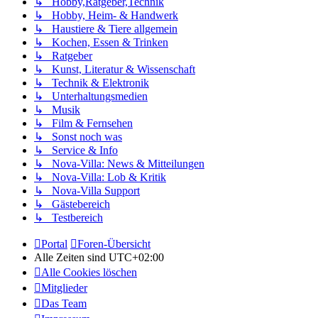
↳ Hobby,Ratgeber,Technik
↳ Hobby, Heim- & Handwerk
↳ Haustiere & Tiere allgemein
↳ Kochen, Essen & Trinken
↳ Ratgeber
↳ Kunst, Literatur & Wissenschaft
↳ Technik & Elektronik
↳ Unterhaltungsmedien
↳ Musik
↳ Film & Fernsehen
↳ Sonst noch was
↳ Service & Info
↳ Nova-Villa: News & Mitteilungen
↳ Nova-Villa: Lob & Kritik
↳ Nova-Villa Support
↳ Gästebereich
↳ Testbereich
Portal
Foren-Übersicht
Alle Zeiten sind
UTC+02:00
Alle Cookies löschen
Mitglieder
Das Team