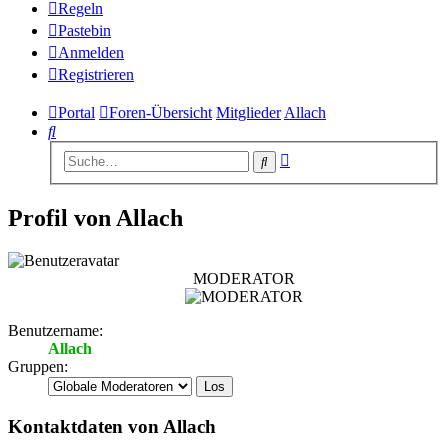
Regeln
Pastebin
Anmelden
Registrieren
Portal
Foren-Übersicht
Mitglieder
Allach
Suche
Erweiterte
Suche
Suche
Profil von Allach
MODERATOR
Benutzername:
Allach
Gruppen:
Kontaktdaten von Allach