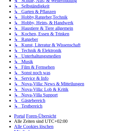
↳ Schule, Aus- & Weiterbildung
↳ Selbständigkeit
↳ Garten & Pflanzen
↳ Hobby,Ratgeber,Technik
↳ Hobby, Heim- & Handwerk
↳ Haustiere & Tiere allgemein
↳ Kochen, Essen & Trinken
↳ Ratgeber
↳ Kunst, Literatur & Wissenschaft
↳ Technik & Elektronik
↳ Unterhaltungsmedien
↳ Musik
↳ Film & Fernsehen
↳ Sonst noch was
↳ Service & Info
↳ Nova-Villa: News & Mitteilungen
↳ Nova-Villa: Lob & Kritik
↳ Nova-Villa Support
↳ Gästebereich
↳ Testbereich
Portal
Foren-Übersicht
Alle Zeiten sind
UTC+02:00
Alle Cookies löschen