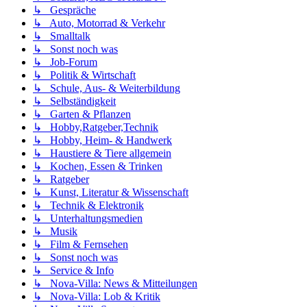
↳ Gespräche
↳ Auto, Motorrad & Verkehr
↳ Smalltalk
↳ Sonst noch was
↳ Job-Forum
↳ Politik & Wirtschaft
↳ Schule, Aus- & Weiterbildung
↳ Selbständigkeit
↳ Garten & Pflanzen
↳ Hobby,Ratgeber,Technik
↳ Hobby, Heim- & Handwerk
↳ Haustiere & Tiere allgemein
↳ Kochen, Essen & Trinken
↳ Ratgeber
↳ Kunst, Literatur & Wissenschaft
↳ Technik & Elektronik
↳ Unterhaltungsmedien
↳ Musik
↳ Film & Fernsehen
↳ Sonst noch was
↳ Service & Info
↳ Nova-Villa: News & Mitteilungen
↳ Nova-Villa: Lob & Kritik