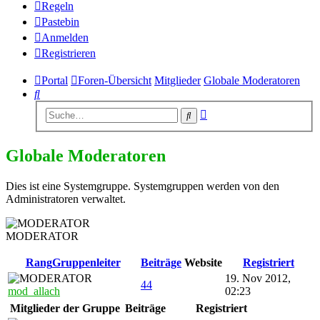
Regeln
Pastebin
Anmelden
Registrieren
Portal
Foren-Übersicht
Mitglieder
Globale Moderatoren
Suche
Erweiterte
Suche
Suche
Globale Moderatoren
Dies ist eine Systemgruppe. Systemgruppen werden von den
Administratoren verwaltet.
MODERATOR
Rang
Gruppenleiter
Beiträge
Website
Registriert
19. Nov 2012,
44
mod_allach
02:23
Mitglieder der Gruppe
Beiträge
Registriert