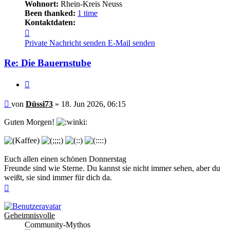
Wohnort:
Rhein-Kreis Neuss
Been thanked:
1 time
Kontaktdaten:
Kontaktdaten
von
Private Nachricht senden
E-Mail senden
Düssi73
Re: Die Bauernstube
Zitieren
Beitrag
von
Düssi73
»
18. Jun 2026, 06:15
Guten Morgen!
Euch allen einen schönen Donnerstag
Freunde sind wie Sterne. Du kannst sie nicht immer sehen, aber du
weißt, sie sind immer für dich da.
Nach
oben
Geheimnisvolle
Community-Mythos