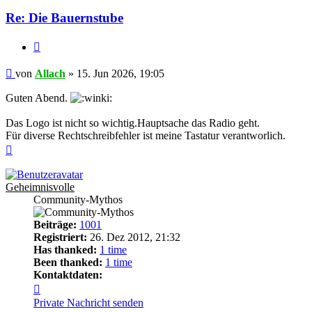
Re: Die Bauernstube
Zitieren
Beitrag
von
Allach
»
15. Jun 2026, 19:05
Guten Abend.
Das Logo ist nicht so wichtig.Hauptsache das Radio geht.
Für diverse Rechtschreibfehler ist meine Tastatur verantworlich.
Nach
oben
Geheimnisvolle
Community-Mythos
Beiträge:
1001
Registriert:
26. Dez 2012, 21:32
Has thanked:
1 time
Been thanked:
1 time
Kontaktdaten:
Kontaktdaten
von
Private Nachricht senden
Geheimnisvolle