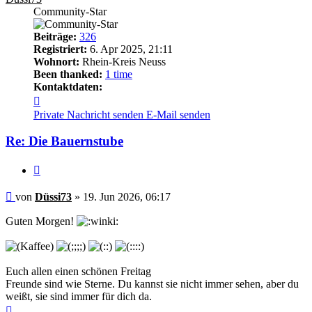
Community-Star
Beiträge:
326
Registriert:
6. Apr 2025, 21:11
Wohnort:
Rhein-Kreis Neuss
Been thanked:
1 time
Kontaktdaten:
Kontaktdaten
von
Private Nachricht senden
E-Mail senden
Düssi73
Re: Die Bauernstube
Zitieren
Beitrag
von
Düssi73
»
19. Jun 2026, 06:17
Guten Morgen!
Euch allen einen schönen Freitag
Freunde sind wie Sterne. Du kannst sie nicht immer sehen, aber du
weißt, sie sind immer für dich da.
Nach