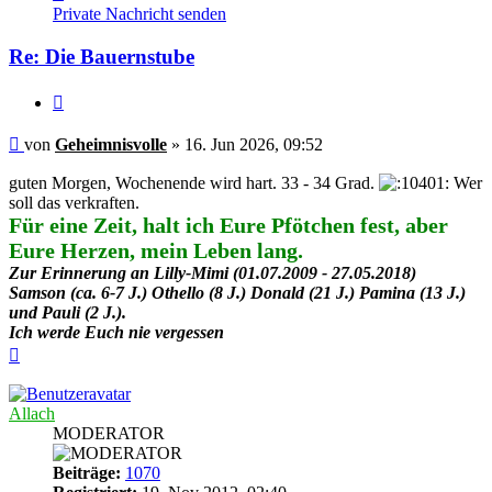
von
Private Nachricht senden
Geheimnisvolle
Re: Die Bauernstube
Zitieren
Beitrag
von
Geheimnisvolle
»
16. Jun 2026, 09:52
guten Morgen, Wochenende wird hart. 33 - 34 Grad.
Wer
soll das verkraften.
Für eine Zeit, halt ich Eure Pfötchen fest, aber
Eure Herzen, mein Leben lang.
Zur Erinnerung an Lilly-Mimi (01.07.2009 - 27.05.2018)
Samson (ca. 6-7 J.) Othello (8 J.) Donald (21 J.) Pamina (13 J.)
und Pauli (2 J.).
Ich werde Euch nie vergessen
Nach
oben
Allach
MODERATOR
Beiträge:
1070