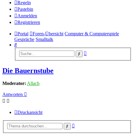
Regeln
Pastebin
Anmelden
Registrieren
Portal
Foren-Übersicht
Computer & Computerspiele
Gespräche
Smalltalk
Suche
Erweiterte
Suche
Suche
Die Bauernstube
Moderator:
Allach
Antworten
Druckansicht
Erweiterte
Suche
Suche