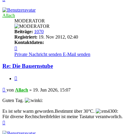
oben
Allach
MODERATOR
Beiträge:
1070
Registriert:
19. Nov 2012, 02:40
Kontaktdaten:
Kontaktdaten
von
Private Nachricht senden
E-Mail senden
Allach
Re: Die Bauernstube
Zitieren
Beitrag
von
Allach
»
19. Jun 2026, 15:07
Guten Tag.
Es ist sehr warm geworden.Bestimmt über 30°C.
Für diverse Rechtschreibfehler ist meine Tastatur verantworlich.
Nach
oben