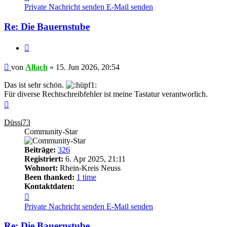
von
Private Nachricht senden
E-Mail senden
Allach
Re: Die Bauernstube
Zitieren
Beitrag
von
Allach
»
15. Jun 2026, 20:54
Das ist sehr schön.
Für diverse Rechtschreibfehler ist meine Tastatur verantworlich.
Nach
oben
Düssi73
Community-Star
Beiträge:
326
Registriert:
6. Apr 2025, 21:11
Wohnort:
Rhein-Kreis Neuss
Been thanked:
1 time
Kontaktdaten:
Kontaktdaten
von
Private Nachricht senden
E-Mail senden
Düssi73
Re: Die Bauernstube