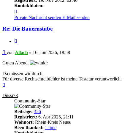
Registriert:
19. Nov 2012, 02:40
Kontaktdaten:
Kontaktdaten
von
Private Nachricht senden
E-Mail senden
Allach
Re: Die Bauernstube
Zitieren
Beitrag
von
Allach
»
16. Jun 2026, 18:58
Guten Abend.
Da müssen wir durch.
Für diverse Rechtschreibfehler ist meine Tastatur verantworlich.
Nach
oben
Düssi73
Community-Star
Beiträge:
326
Registriert:
6. Apr 2025, 21:11
Wohnort:
Rhein-Kreis Neuss
Been thanked:
1 time
Kontaktdaten: