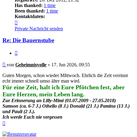
Has thanked:
1 time
Been thanked:
1 time
Kontaktdaten:
Kontaktdaten
von
Private Nachricht senden
Geheimnisvolle
Re: Die Bauernstube
Zitieren
Beitrag
von
Geheimnisvolle
»
17. Jun 2026, 09:55
Guten Morgen, schon wieder MIttwoch. Ehrlich die Zeit verrinnt
echt immer schnell umso älter man wird.
Für eine Zeit, halt ich Eure Pfötchen fest, aber
Eure Herzen, mein Leben lang.
Zur Erinnerung an Lilly-Mimi (01.07.2009 - 27.05.2018)
Samson (ca. 6-7 J.) Othello (8 J.) Donald (21 J.) Pamina (13 J.)
und Pauli (2 J.).
Ich werde Euch nie vergessen
Nach
oben