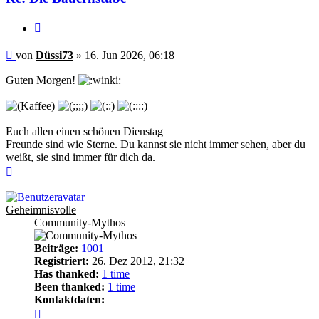
Zitieren
Beitrag
von
Düssi73
»
16. Jun 2026, 06:18
Guten Morgen!
Euch allen einen schönen Dienstag
Freunde sind wie Sterne. Du kannst sie nicht immer sehen, aber du
weißt, sie sind immer für dich da.
Nach
oben
Geheimnisvolle
Community-Mythos
Beiträge:
1001
Registriert:
26. Dez 2012, 21:32
Has thanked:
1 time
Been thanked:
1 time
Kontaktdaten:
Kontaktdaten