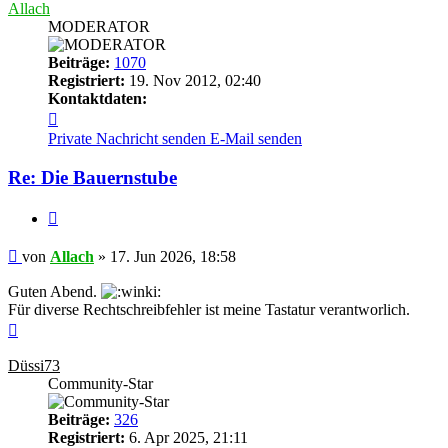
Allach
MODERATOR
Beiträge:
1070
Registriert:
19. Nov 2012, 02:40
Kontaktdaten:
Kontaktdaten
von
Private Nachricht senden
E-Mail senden
Allach
Re: Die Bauernstube
Zitieren
Beitrag
von
Allach
»
17. Jun 2026, 18:58
Guten Abend.
Für diverse Rechtschreibfehler ist meine Tastatur verantworlich.
Nach
oben
Düssi73
Community-Star
Beiträge:
326
Registriert:
6. Apr 2025, 21:11