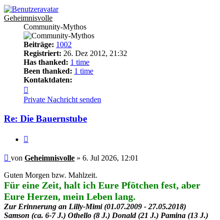
Geheimnisvolle
Community-Mythos
Beiträge:
1002
Registriert:
26. Dez 2012, 21:32
Has thanked:
1 time
Been thanked:
1 time
Kontaktdaten:
Kontaktdaten
von
Private Nachricht senden
Geheimnisvolle
Re: Die Bauernstube
Zitieren
Beitrag
von
Geheimnisvolle
»
6. Jul 2026, 12:01
Guten Morgen bzw. Mahlzeit.
Für eine Zeit, halt ich Eure Pfötchen fest, aber
Eure Herzen, mein Leben lang.
Zur Erinnerung an Lilly-Mimi (01.07.2009 - 27.05.2018)
Samson (ca. 6-7 J.) Othello (8 J.) Donald (21 J.) Pamina (13 J.)