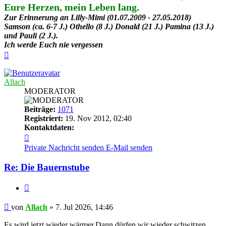
Eure Herzen, mein Leben lang.
Zur Erinnerung an Lilly-Mimi (01.07.2009 - 27.05.2018)
Samson (ca. 6-7 J.) Othello (8 J.) Donald (21 J.) Pamina (13 J.)
und Pauli (2 J.).
Ich werde Euch nie vergessen
Nach
oben
Allach
MODERATOR
Beiträge:
1071
Registriert:
19. Nov 2012, 02:40
Kontaktdaten:
Kontaktdaten
von
Private Nachricht senden
E-Mail senden
Allach
Re: Die Bauernstube
Zitieren
Beitrag
von
Allach
»
7. Jul 2026, 14:46
Es wird jetzt wieder wärmer.Dann dürfen wir wieder schwitzen.