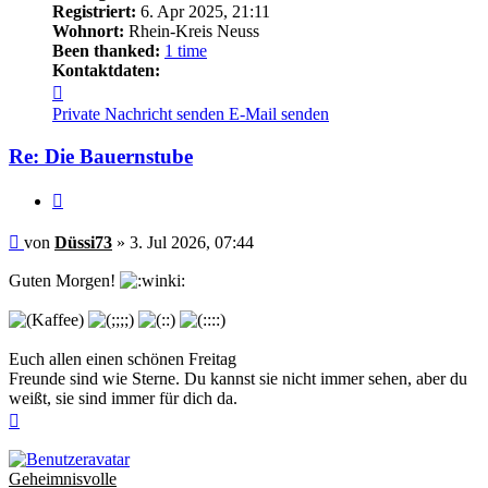
Registriert:
6. Apr 2025, 21:11
Wohnort:
Rhein-Kreis Neuss
Been thanked:
1 time
Kontaktdaten:
Kontaktdaten
von
Private Nachricht senden
E-Mail senden
Düssi73
Re: Die Bauernstube
Zitieren
Beitrag
von
Düssi73
»
3. Jul 2026, 07:44
Guten Morgen!
Euch allen einen schönen Freitag
Freunde sind wie Sterne. Du kannst sie nicht immer sehen, aber du
weißt, sie sind immer für dich da.
Nach
oben
Geheimnisvolle