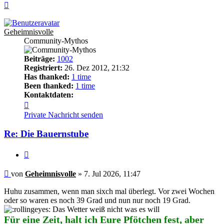
Nach
oben
Geheimnisvolle
Community-Mythos
Beiträge:
1002
Registriert:
26. Dez 2012, 21:32
Has thanked:
1 time
Been thanked:
1 time
Kontaktdaten:
Kontaktdaten
von
Private Nachricht senden
Geheimnisvolle
Re: Die Bauernstube
Zitieren
Beitrag
von
Geheimnisvolle
»
7. Jul 2026, 11:47
Huhu zusammen, wenn man sixch mal überlegt. Vor zwei Wochen
oder so waren es noch 39 Grad und nun nur noch 19 Grad.
Das Wetter weiß nicht was es will
Für eine Zeit, halt ich Eure Pfötchen fest, aber