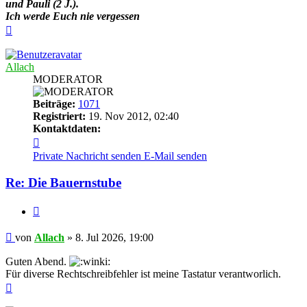
und Pauli (2 J.).
Ich werde Euch nie vergessen
Nach
oben
Allach
MODERATOR
Beiträge:
1071
Registriert:
19. Nov 2012, 02:40
Kontaktdaten:
Kontaktdaten
von
Private Nachricht senden
E-Mail senden
Allach
Re: Die Bauernstube
Zitieren
Beitrag
von
Allach
»
8. Jul 2026, 19:00
Guten Abend.
Für diverse Rechtschreibfehler ist meine Tastatur verantworlich.
Nach
oben