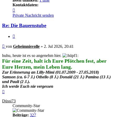
Been thanked:
1 time
Kontaktdaten:
Kontaktdaten
von
Private Nachricht senden
Geheimnisvolle
Re: Die Bauernstube
Zitieren
Beitrag
von
Geheimnisvolle
»
2. Jul 2026, 20:41
huhu, heute ist es so angenehm hier.
Für eine Zeit, halt ich Eure Pfötchen fest, aber
Eure Herzen, mein Leben lang.
Zur Erinnerung an Lilly-Mimi (01.07.2009 - 27.05.2018)
Samson (ca. 6-7 J.) Othello (8 J.) Donald (21 J.) Pamina (13 J.)
und Pauli (2 J.).
Ich werde Euch nie vergessen
Nach
oben
Düssi73
Community-Star
Beiträge:
327