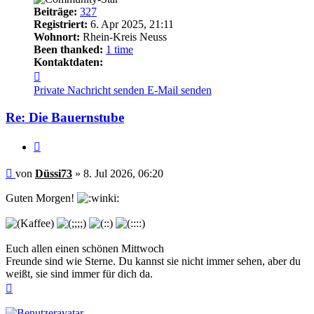
Beiträge:
327
Registriert:
6. Apr 2025, 21:11
Wohnort:
Rhein-Kreis Neuss
Been thanked:
1 time
Kontaktdaten:
Kontaktdaten
von
Private Nachricht senden
E-Mail senden
Düssi73
Re: Die Bauernstube
Zitieren
Beitrag
von
Düssi73
»
8. Jul 2026, 06:20
Guten Morgen!
Euch allen einen schönen Mittwoch
Freunde sind wie Sterne. Du kannst sie nicht immer sehen, aber du
weißt, sie sind immer für dich da.
Nach
oben