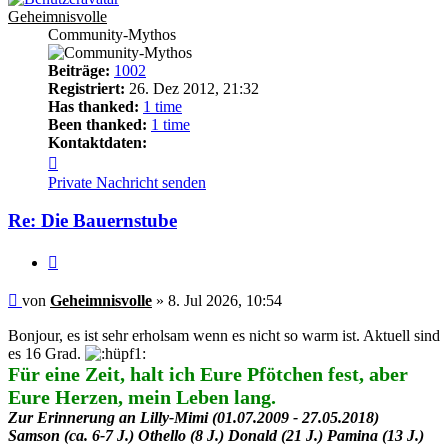
Geheimnisvolle
Community-Mythos
Beiträge:
1002
Registriert:
26. Dez 2012, 21:32
Has thanked:
1 time
Been thanked:
1 time
Kontaktdaten:
Kontaktdaten
von
Private Nachricht senden
Geheimnisvolle
Re: Die Bauernstube
Zitieren
Beitrag
von
Geheimnisvolle
»
8. Jul 2026, 10:54
Bonjour, es ist sehr erholsam wenn es nicht so warm ist. Aktuell sind
es 16 Grad.
Für eine Zeit, halt ich Eure Pfötchen fest, aber
Eure Herzen, mein Leben lang.
Zur Erinnerung an Lilly-Mimi (01.07.2009 - 27.05.2018)
Samson (ca. 6-7 J.) Othello (8 J.) Donald (21 J.) Pamina (13 J.)