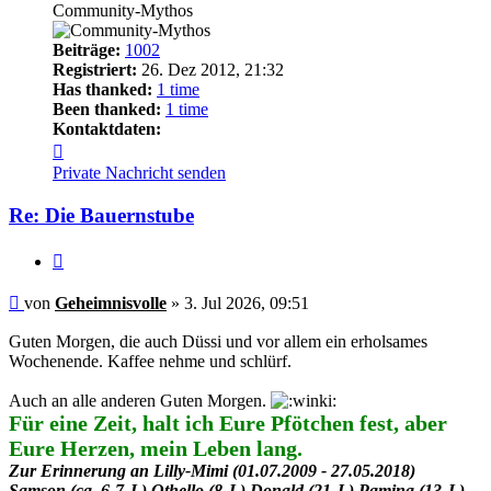
Community-Mythos
Beiträge:
1002
Registriert:
26. Dez 2012, 21:32
Has thanked:
1 time
Been thanked:
1 time
Kontaktdaten:
Kontaktdaten
von
Private Nachricht senden
Geheimnisvolle
Re: Die Bauernstube
Zitieren
Beitrag
von
Geheimnisvolle
»
3. Jul 2026, 09:51
Guten Morgen, die auch Düssi und vor allem ein erholsames
Wochenende. Kaffee nehme und schlürf.
Auch an alle anderen Guten Morgen.
Für eine Zeit, halt ich Eure Pfötchen fest, aber
Eure Herzen, mein Leben lang.
Zur Erinnerung an Lilly-Mimi (01.07.2009 - 27.05.2018)
Samson (ca. 6-7 J.) Othello (8 J.) Donald (21 J.) Pamina (13 J.)