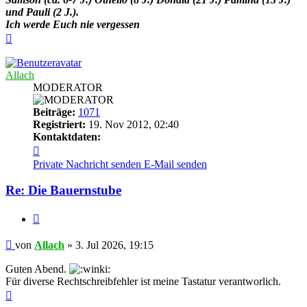
und Pauli (2 J.).
Ich werde Euch nie vergessen
Nach
oben
Allach
MODERATOR
Beiträge:
1071
Registriert:
19. Nov 2012, 02:40
Kontaktdaten:
Kontaktdaten
von
Private Nachricht senden
E-Mail senden
Allach
Re: Die Bauernstube
Zitieren
Beitrag
von
Allach
»
3. Jul 2026, 19:15
Guten Abend.
Für diverse Rechtschreibfehler ist meine Tastatur verantworlich.
Nach
oben