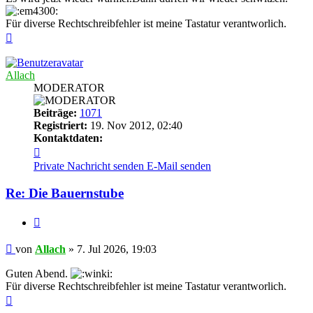
Für diverse Rechtschreibfehler ist meine Tastatur verantworlich.
Nach
oben
Allach
MODERATOR
Beiträge:
1071
Registriert:
19. Nov 2012, 02:40
Kontaktdaten:
Kontaktdaten
von
Private Nachricht senden
E-Mail senden
Allach
Re: Die Bauernstube
Zitieren
Beitrag
von
Allach
»
7. Jul 2026, 19:03
Guten Abend.
Für diverse Rechtschreibfehler ist meine Tastatur verantworlich.
Nach
oben