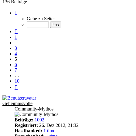
136 Beiträge
Seite
5
Gehe zu Seite:
von
10
Vorherige
1
…
3
4
5
6
7
…
10
Nächste
Geheimnisvolle
Community-Mythos
Beiträge:
1002
Registriert:
26. Dez 2012, 21:32
Has thanked:
1 time