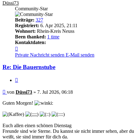
Düssi73
Community-Star
Beiträge:
327
Registriert:
6. Apr 2025, 21:11
Wohnort:
Rhein-Kreis Neuss
Been thanked:
1 time
Kontaktdaten:
Kontaktdaten
von
Private Nachricht senden
E-Mail senden
Düssi73
Re: Die Bauernstube
Zitieren
Beitrag
von
Düssi73
»
7. Jul 2026, 06:18
Guten Morgen!
Euch allen einen schönen Dienstag
Freunde sind wie Sterne. Du kannst sie nicht immer sehen, aber du
weißt, sie sind immer für dich da.