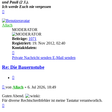
und Pauli (2 J.).
Ich werde Euch nie vergessen
Nach
oben
Allach
MODERATOR
Beiträge:
1071
Registriert:
19. Nov 2012, 02:40
Kontaktdaten:
Kontaktdaten
von
Private Nachricht senden
E-Mail senden
Allach
Re: Die Bauernstube
Zitieren
Beitrag
von
Allach
»
6. Jul 2026, 18:49
Guten Abend.
Für diverse Rechtschreibfehler ist meine Tastatur verantworlich.
Nach
oben