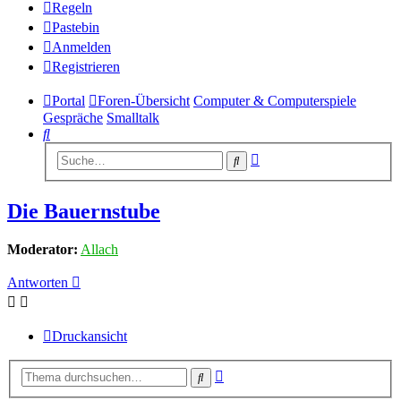
Regeln
Pastebin
Anmelden
Registrieren
Portal
Foren-Übersicht
Computer & Computerspiele
Gespräche
Smalltalk
Suche
Erweiterte
Suche
Suche
Die Bauernstube
Moderator:
Allach
Antworten
Druckansicht
Erweiterte
Suche
Suche