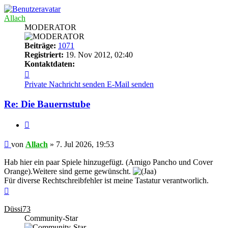
Allach
MODERATOR
Beiträge:
1071
Registriert:
19. Nov 2012, 02:40
Kontaktdaten:
Kontaktdaten
von
Private Nachricht senden
E-Mail senden
Allach
Re: Die Bauernstube
Zitieren
Beitrag
von
Allach
»
7. Jul 2026, 19:53
Hab hier ein paar Spiele hinzugefügt. (Amigo Pancho und Cover
Orange).Weitere sind gerne gewünscht.
Für diverse Rechtschreibfehler ist meine Tastatur verantworlich.
Nach
oben
Düssi73
Community-Star