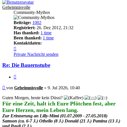
Geheimnisvolle
Community-Mythos
Beiträge:
1002
Registriert:
26. Dez 2012, 21:32
Has thanked:
1 time
Been thanked:
1 time
Kontaktdaten:
Kontaktdaten
von
Private Nachricht senden
Geheimnisvolle
Re: Die Bauernstube
Zitieren
Beitrag
von
Geheimnisvolle
»
9. Jul 2026, 10:40
Guten Morgen, heute kein Düssi?
Für eine Zeit, halt ich Eure Pfötchen fest, aber
Eure Herzen, mein Leben lang.
Zur Erinnerung an Lilly-Mimi (01.07.2009 - 27.05.2018)
Samson (ca. 6-7 J.) Othello (8 J.) Donald (21 J.) Pamina (13 J.)
und Pauli (2 J.).