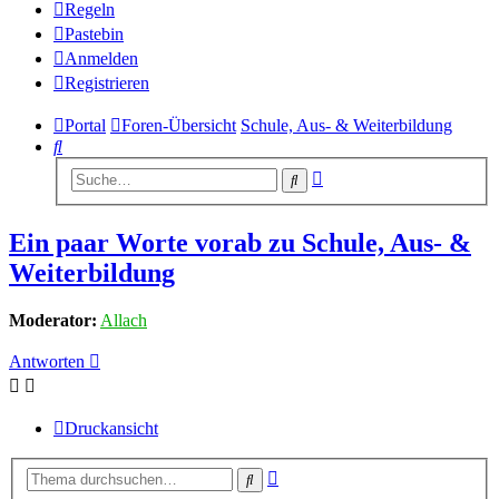
Regeln
Pastebin
Anmelden
Registrieren
Portal
Foren-Übersicht
Schule, Aus- & Weiterbildung
Suche
Erweiterte
Suche
Suche
Ein paar Worte vorab zu Schule, Aus- &
Weiterbildung
Moderator:
Allach
Antworten
Druckansicht
Erweiterte
Suche
Suche