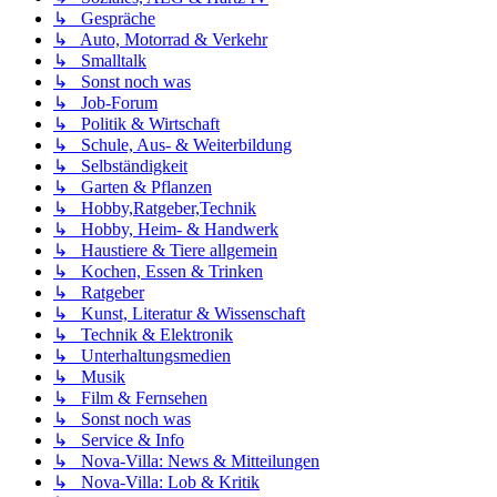
↳ Gespräche
↳ Auto, Motorrad & Verkehr
↳ Smalltalk
↳ Sonst noch was
↳ Job-Forum
↳ Politik & Wirtschaft
↳ Schule, Aus- & Weiterbildung
↳ Selbständigkeit
↳ Garten & Pflanzen
↳ Hobby,Ratgeber,Technik
↳ Hobby, Heim- & Handwerk
↳ Haustiere & Tiere allgemein
↳ Kochen, Essen & Trinken
↳ Ratgeber
↳ Kunst, Literatur & Wissenschaft
↳ Technik & Elektronik
↳ Unterhaltungsmedien
↳ Musik
↳ Film & Fernsehen
↳ Sonst noch was
↳ Service & Info
↳ Nova-Villa: News & Mitteilungen
↳ Nova-Villa: Lob & Kritik