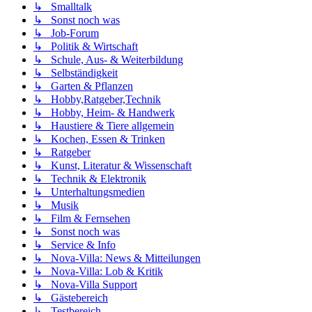
↳ Smalltalk
↳ Sonst noch was
↳ Job-Forum
↳ Politik & Wirtschaft
↳ Schule, Aus- & Weiterbildung
↳ Selbständigkeit
↳ Garten & Pflanzen
↳ Hobby,Ratgeber,Technik
↳ Hobby, Heim- & Handwerk
↳ Haustiere & Tiere allgemein
↳ Kochen, Essen & Trinken
↳ Ratgeber
↳ Kunst, Literatur & Wissenschaft
↳ Technik & Elektronik
↳ Unterhaltungsmedien
↳ Musik
↳ Film & Fernsehen
↳ Sonst noch was
↳ Service & Info
↳ Nova-Villa: News & Mitteilungen
↳ Nova-Villa: Lob & Kritik
↳ Nova-Villa Support
↳ Gästebereich
↳ Testbereich