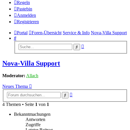
Regeln
Pastebin
Anmelden
Registrieren
Portal
Foren-Übersicht
Service & Info
Nova-Villa Support
Suche
Erweiterte
Suche
Suche
Nova-Villa Support
Moderator:
Allach
Neues Thema
Erweiterte
Suche
Suche
4 Themen • Seite
1
von
1
Bekanntmachungen
Antworten
Zugriffe
Letzter Beitrag