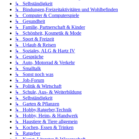
↳ Selbständigkeit
↳ Bindungen,Freizeitaktivitäten und Wohlbefinden
↳ Computer & Computerspiele
↳ Gesundheit
↳ Familie, Partnerschaft & Kinder
↳ Schönheit, Kosmetik & Mode
↳ Sport & Freizeit
↳ Urlaub & Reisen
↳ Soziales, ALG & Hartz IV
↳ Gespräche
↳ Auto, Motorrad & Verkehr
↳ Smalltalk
↳ Sonst noch was
↳ Job-Forum
↳ Politik & Wirtschaft
↳ Schule, Aus- & Weiterbildung
↳ Selbständigkeit
↳ Garten & Pflanzen
↳ Hobby,Ratgeber,Technik
↳ Hobby, Heim- & Handwerk
↳ Haustiere & Tiere allgemein
↳ Kochen, Essen & Trinken
↳ Ratgeber