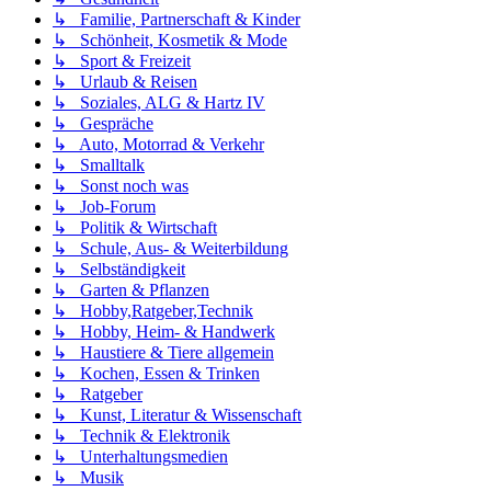
↳ Familie, Partnerschaft & Kinder
↳ Schönheit, Kosmetik & Mode
↳ Sport & Freizeit
↳ Urlaub & Reisen
↳ Soziales, ALG & Hartz IV
↳ Gespräche
↳ Auto, Motorrad & Verkehr
↳ Smalltalk
↳ Sonst noch was
↳ Job-Forum
↳ Politik & Wirtschaft
↳ Schule, Aus- & Weiterbildung
↳ Selbständigkeit
↳ Garten & Pflanzen
↳ Hobby,Ratgeber,Technik
↳ Hobby, Heim- & Handwerk
↳ Haustiere & Tiere allgemein
↳ Kochen, Essen & Trinken
↳ Ratgeber
↳ Kunst, Literatur & Wissenschaft
↳ Technik & Elektronik
↳ Unterhaltungsmedien
↳ Musik