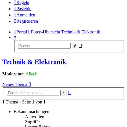
Regeln
Pastebin
Anmelden
Registrieren
Portal
Foren-Übersicht
Technik & Elektronik
Suche
Erweiterte
Suche
Suche
Technik & Elektronik
Moderator:
Allach
Neues Thema
Erweiterte
Suche
Suche
1 Thema • Seite
1
von
1
Bekanntmachungen
Antworten
Zugriffe
Letzter Beitrag