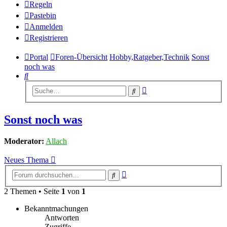
Regeln
Pastebin
Anmelden
Registrieren
Portal
Foren-Übersicht
Hobby,Ratgeber,Technik
Sonst
noch was
Suche
Erweiterte
Suche
Suche
Sonst noch was
Moderator:
Allach
Neues Thema
Erweiterte
Suche
Suche
2 Themen • Seite
1
von
1
Bekanntmachungen
Antworten
Zugriffe