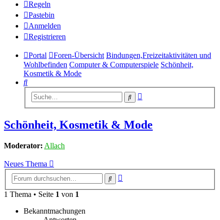
Regeln
Pastebin
Anmelden
Registrieren
Portal
Foren-Übersicht
Bindungen,Freizeitaktivitäten und
Wohlbefinden
Computer & Computerspiele
Schönheit,
Kosmetik & Mode
Suche
Erweiterte
Suche
Suche
Schönheit, Kosmetik & Mode
Moderator:
Allach
Neues Thema
Erweiterte
Suche
Suche
1 Thema • Seite
1
von
1
Bekanntmachungen
Antworten