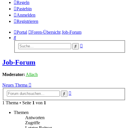
Regeln
Pastebin
Anmelden
Registrieren
Portal
Foren-Übersicht
Job-Forum
Suche
Erweiterte
Suche
Suche
Job-Forum
Moderator:
Allach
Neues Thema
Erweiterte
Suche
Suche
1 Thema • Seite
1
von
1
Themen
Antworten
Zugriffe
Letzter Beitrag