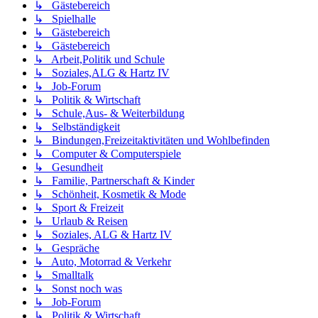
↳ Gästebereich
↳ Spielhalle
↳ Gästebereich
↳ Gästebereich
↳ Arbeit,Politik und Schule
↳ Soziales,ALG & Hartz IV
↳ Job-Forum
↳ Politik & Wirtschaft
↳ Schule,Aus- & Weiterbildung
↳ Selbständigkeit
↳ Bindungen,Freizeitaktivitäten und Wohlbefinden
↳ Computer & Computerspiele
↳ Gesundheit
↳ Familie, Partnerschaft & Kinder
↳ Schönheit, Kosmetik & Mode
↳ Sport & Freizeit
↳ Urlaub & Reisen
↳ Soziales, ALG & Hartz IV
↳ Gespräche
↳ Auto, Motorrad & Verkehr
↳ Smalltalk
↳ Sonst noch was
↳ Job-Forum
↳ Politik & Wirtschaft