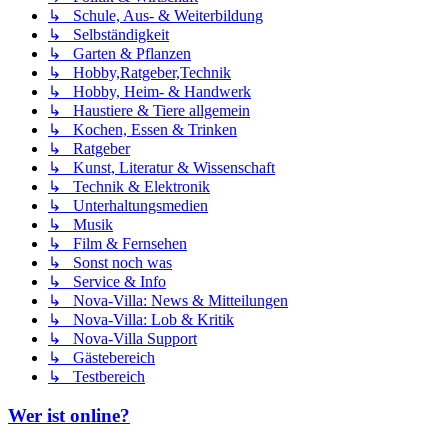
↳ Schule, Aus- & Weiterbildung
↳ Selbständigkeit
↳ Garten & Pflanzen
↳ Hobby,Ratgeber,Technik
↳ Hobby, Heim- & Handwerk
↳ Haustiere & Tiere allgemein
↳ Kochen, Essen & Trinken
↳ Ratgeber
↳ Kunst, Literatur & Wissenschaft
↳ Technik & Elektronik
↳ Unterhaltungsmedien
↳ Musik
↳ Film & Fernsehen
↳ Sonst noch was
↳ Service & Info
↳ Nova-Villa: News & Mitteilungen
↳ Nova-Villa: Lob & Kritik
↳ Nova-Villa Support
↳ Gästebereich
↳ Testbereich
Wer ist online?