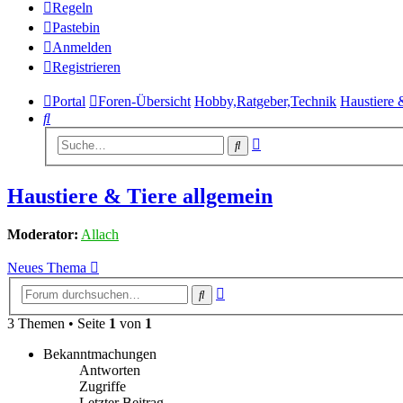
Regeln
Pastebin
Anmelden
Registrieren
Portal
Foren-Übersicht
Hobby,Ratgeber,Technik
Haustiere 
Suche
Erweiterte
Suche
Suche
Haustiere & Tiere allgemein
Moderator:
Allach
Neues Thema
Erweiterte
Suche
Suche
3 Themen • Seite
1
von
1
Bekanntmachungen
Antworten
Zugriffe
Letzter Beitrag