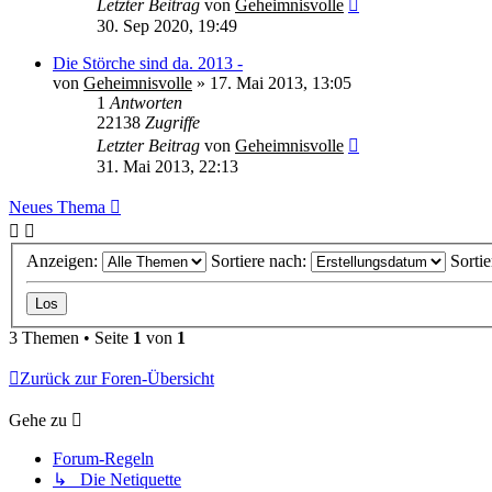
Letzter Beitrag
von
Geheimnisvolle
30. Sep 2020, 19:49
Die Störche sind da. 2013 -
von
Geheimnisvolle
»
17. Mai 2013, 13:05
1
Antworten
22138
Zugriffe
Letzter Beitrag
von
Geheimnisvolle
31. Mai 2013, 22:13
Neues Thema
Anzeigen:
Sortiere nach:
Sorti
3 Themen • Seite
1
von
1
Zurück zur Foren-Übersicht
Gehe zu
Forum-Regeln
↳ Die Netiquette