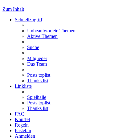
Zum Inhalt
Schnellzugriff
Unbeantwortete Themen
Aktive Themen
Suche
Mitglieder
Das Team
Posts toplist
Thanks list
Linkliste
Spielhalle
Posts toplist
Thanks list
FAQ
Knuffel
Regeln
Pastebin
Anmelden