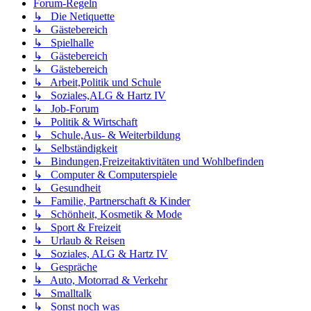
Forum-Regeln
↳ Die Netiquette
↳ Gästebereich
↳ Spielhalle
↳ Gästebereich
↳ Gästebereich
↳ Arbeit,Politik und Schule
↳ Soziales,ALG & Hartz IV
↳ Job-Forum
↳ Politik & Wirtschaft
↳ Schule,Aus- & Weiterbildung
↳ Selbständigkeit
↳ Bindungen,Freizeitaktivitäten und Wohlbefinden
↳ Computer & Computerspiele
↳ Gesundheit
↳ Familie, Partnerschaft & Kinder
↳ Schönheit, Kosmetik & Mode
↳ Sport & Freizeit
↳ Urlaub & Reisen
↳ Soziales, ALG & Hartz IV
↳ Gespräche
↳ Auto, Motorrad & Verkehr
↳ Smalltalk
↳ Sonst noch was