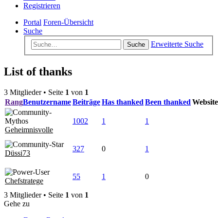
Registrieren
Portal
Foren-Übersicht
Suche
Erweiterte Suche
Suche
List of thanks
3 Mitglieder • Seite
1
von
1
Rang
Benutzername
Beiträge
Has thanked
Been thanked
Website
1002
1
1
Geheimnisvolle
327
0
1
Düssi73
55
1
0
Chefstratege
3 Mitglieder • Seite
1
von
1
Gehe zu