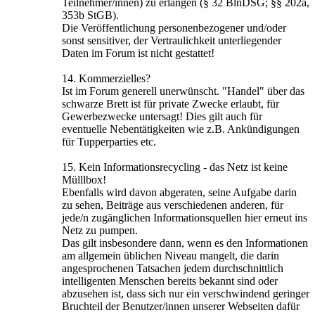
Teilnehmer/innen) zu erlangen (§ 32 BlnDSG; §§ 202a,
353b StGB).
Die Veröffentlichung personenbezogener und/oder
sonst sensitiver, der Vertraulichkeit unterliegender
Daten im Forum ist nicht gestattet!
14. Kommerzielles?
Ist im Forum generell unerwünscht. "Handel" über das
schwarze Brett ist für private Zwecke erlaubt, für
Gewerbezwecke untersagt! Dies gilt auch für
eventuelle Nebentätigkeiten wie z.B. Ankündigungen
für Tupperparties etc.
15. Kein Informationsrecycling - das Netz ist keine
Mülllbox!
Ebenfalls wird davon abgeraten, seine Aufgabe darin
zu sehen, Beiträge aus verschiedenen anderen, für
jede/n zugänglichen Informationsquellen hier erneut ins
Netz zu pumpen.
Das gilt insbesondere dann, wenn es den Informationen
am allgemein üblichen Niveau mangelt, die darin
angesprochenen Tatsachen jedem durchschnittlich
intelligenten Menschen bereits bekannt sind oder
abzusehen ist, dass sich nur ein verschwindend geringer
Bruchteil der Benutzer/innen unserer Webseiten dafür