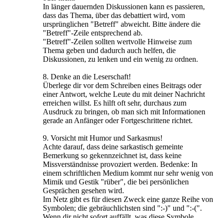
In länger dauernden Diskussionen kann es passieren,
dass das Thema, über das debattiert wird, vom
ursprünglichen "Betreff" abweicht. Bitte ändere die
"Betreff"-Zeile entsprechend ab.
"Betreff"-Zeilen sollten wertvolle Hinweise zum
Thema geben und dadurch auch helfen, die
Diskussionen, zu lenken und ein wenig zu ordnen.
8. Denke an die Leserschaft!
Überlege dir vor dem Schreiben eines Beitrags oder
einer Antwort, welche Leute du mit deiner Nachricht
erreichen willst. Es hilft oft sehr, durchaus zum
Ausdruck zu bringen, ob man sich mit Informationen
gerade an Anfänger oder Fortgeschrittene richtet.
9. Vorsicht mit Humor und Sarkasmus!
Achte darauf, dass deine sarkastisch gemeinte
Bemerkung so gekennzeichnet ist, dass keine
Missverständnisse provoziert werden. Bedenke: In
einem schriftlichen Medium kommt nur sehr wenig von
Mimik und Gestik "rüber", die bei persönlichen
Gesprächen gesehen wird.
Im Netz gibt es für diesen Zweck eine ganze Reihe von
Symbolen; die gebräuchlichsten sind ":-)" und ":-(".
Wenn dir nicht sofort auffällt, was diese Symbole