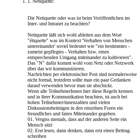
1. Netiquette:
Die Netiquette oder was ist beim Veröffentlichen im
Inter- und Intranet zu beachten?
Netiquette läßt sich wohl ableiten aus dem Wort
"étiquette" was im Kontext 'Verhalten von Menschen
untereinander' soviel bedeutet wie "ein bestimmtes -
zumeist gepflegtes - Verhalten bzw. einen
entsprechenden Umgang miteinander zu kultivieren".
Das "N" dafür kommt wohl vom Netz oder Netzwerk
über das wir kommunizieren.
Nachrichten per elektronischer Post sind normalerweise
nicht formal, trotzdem sollte man ein paar Gedanken
darauf verwenden bevor man sie abschickt.
Wenn alle TeilnehmerInnen hier diese Regeln kennen
und in ihrer Kommunikation beachten, ist auch bei
hohen Teilnehmer/innenzahlen und vielen
Diskussionsbeiträgen in den einzelnen Foren ein
freundliches und faires Miteinander gegeben.
01. Vergiss niemals, dass auf der anderen Seite ein
Mensch sitzt
02. Erst lesen, dann denken, dann erst einen Beitrag
schreiben