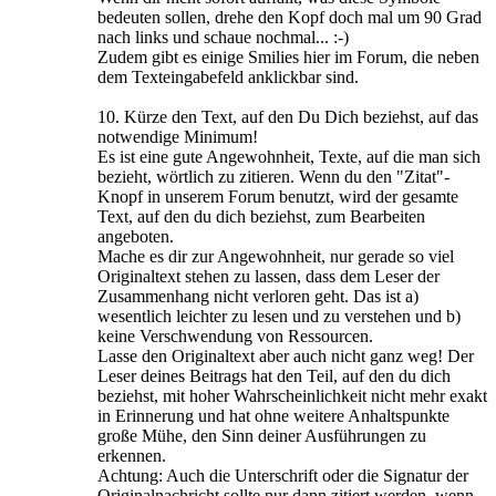
bedeuten sollen, drehe den Kopf doch mal um 90 Grad
nach links und schaue nochmal... :-)
Zudem gibt es einige Smilies hier im Forum, die neben
dem Texteingabefeld anklickbar sind.
10. Kürze den Text, auf den Du Dich beziehst, auf das
notwendige Minimum!
Es ist eine gute Angewohnheit, Texte, auf die man sich
bezieht, wörtlich zu zitieren. Wenn du den "Zitat"-
Knopf in unserem Forum benutzt, wird der gesamte
Text, auf den du dich beziehst, zum Bearbeiten
angeboten.
Mache es dir zur Angewohnheit, nur gerade so viel
Originaltext stehen zu lassen, dass dem Leser der
Zusammenhang nicht verloren geht. Das ist a)
wesentlich leichter zu lesen und zu verstehen und b)
keine Verschwendung von Ressourcen.
Lasse den Originaltext aber auch nicht ganz weg! Der
Leser deines Beitrags hat den Teil, auf den du dich
beziehst, mit hoher Wahrscheinlichkeit nicht mehr exakt
in Erinnerung und hat ohne weitere Anhaltspunkte
große Mühe, den Sinn deiner Ausführungen zu
erkennen.
Achtung: Auch die Unterschrift oder die Signatur der
Originalnachricht sollte nur dann zitiert werden, wenn