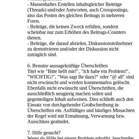
- Massenhaftes Erstellen inhaltsgleicher Beiträge
(Threads) und/oder Antworten, auch Crosspostings,
also das Posten des gleichen Beitrags in mehreren
Foren.
- Beiträge, die keinen Zweck erfüllen, sondern
scheinbar nur zum Erhöhen des Beitrags-Counters
dienen.
- Beiträge, die darauf abzielen, Diskussionsteilnehmer
zu demotivieren und/oder der Diskussion nicht
zuträglich sind.
6. Benutze aussagekräftige Überschriften
Titel wie "Bitte helft mir!", "Ich habe ein Problem!",
"WICHTIG!", "Was sagt Ihr dazu?" oder "@ all" sind
nicht erwünscht und werden kommentarlos gelöscht.
Ebenfalls nicht erwünscht sind Überschriften, die
ausschließlich neugierig machen sollen und
gegenteiligen Inhalt aufweisen. Dies schließt auch den
Einsatz von durchgehender Großschreibung in
Überschriften ein. Auffälliges und häufiges Missachten
der Regel wird mit Ermahnung, Verwarnung bzw.
Ausschluss geahndet.
7. Hilfe gesucht?
Wenn du Hilfe bei einem Problem erhoffst, beschreibe