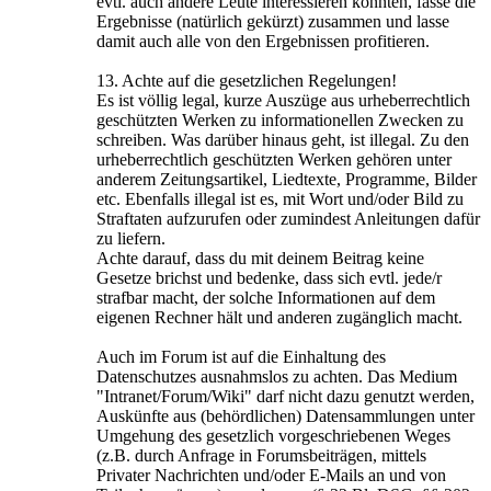
evtl. auch andere Leute interessieren könnten, fasse die
Ergebnisse (natürlich gekürzt) zusammen und lasse
damit auch alle von den Ergebnissen profitieren.
13. Achte auf die gesetzlichen Regelungen!
Es ist völlig legal, kurze Auszüge aus urheberrechtlich
geschützten Werken zu informationellen Zwecken zu
schreiben. Was darüber hinaus geht, ist illegal. Zu den
urheberrechtlich geschützten Werken gehören unter
anderem Zeitungsartikel, Liedtexte, Programme, Bilder
etc. Ebenfalls illegal ist es, mit Wort und/oder Bild zu
Straftaten aufzurufen oder zumindest Anleitungen dafür
zu liefern.
Achte darauf, dass du mit deinem Beitrag keine
Gesetze brichst und bedenke, dass sich evtl. jede/r
strafbar macht, der solche Informationen auf dem
eigenen Rechner hält und anderen zugänglich macht.
Auch im Forum ist auf die Einhaltung des
Datenschutzes ausnahmslos zu achten. Das Medium
"Intranet/Forum/Wiki" darf nicht dazu genutzt werden,
Auskünfte aus (behördlichen) Datensammlungen unter
Umgehung des gesetzlich vorgeschriebenen Weges
(z.B. durch Anfrage in Forumsbeiträgen, mittels
Privater Nachrichten und/oder E-Mails an und von