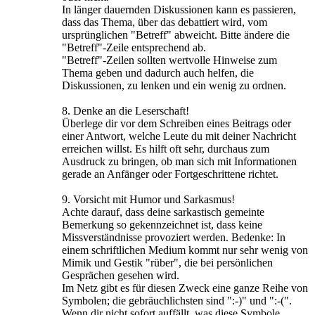
In länger dauernden Diskussionen kann es passieren,
dass das Thema, über das debattiert wird, vom
ursprünglichen "Betreff" abweicht. Bitte ändere die
"Betreff"-Zeile entsprechend ab.
"Betreff"-Zeilen sollten wertvolle Hinweise zum
Thema geben und dadurch auch helfen, die
Diskussionen, zu lenken und ein wenig zu ordnen.
8. Denke an die Leserschaft!
Überlege dir vor dem Schreiben eines Beitrags oder
einer Antwort, welche Leute du mit deiner Nachricht
erreichen willst. Es hilft oft sehr, durchaus zum
Ausdruck zu bringen, ob man sich mit Informationen
gerade an Anfänger oder Fortgeschrittene richtet.
9. Vorsicht mit Humor und Sarkasmus!
Achte darauf, dass deine sarkastisch gemeinte
Bemerkung so gekennzeichnet ist, dass keine
Missverständnisse provoziert werden. Bedenke: In
einem schriftlichen Medium kommt nur sehr wenig von
Mimik und Gestik "rüber", die bei persönlichen
Gesprächen gesehen wird.
Im Netz gibt es für diesen Zweck eine ganze Reihe von
Symbolen; die gebräuchlichsten sind ":-)" und ":-(".
Wenn dir nicht sofort auffällt, was diese Symbole