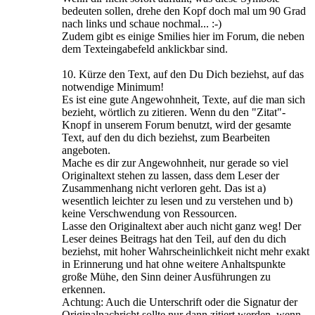
bedeuten sollen, drehe den Kopf doch mal um 90 Grad
nach links und schaue nochmal... :-)
Zudem gibt es einige Smilies hier im Forum, die neben
dem Texteingabefeld anklickbar sind.
10. Kürze den Text, auf den Du Dich beziehst, auf das
notwendige Minimum!
Es ist eine gute Angewohnheit, Texte, auf die man sich
bezieht, wörtlich zu zitieren. Wenn du den "Zitat"-
Knopf in unserem Forum benutzt, wird der gesamte
Text, auf den du dich beziehst, zum Bearbeiten
angeboten.
Mache es dir zur Angewohnheit, nur gerade so viel
Originaltext stehen zu lassen, dass dem Leser der
Zusammenhang nicht verloren geht. Das ist a)
wesentlich leichter zu lesen und zu verstehen und b)
keine Verschwendung von Ressourcen.
Lasse den Originaltext aber auch nicht ganz weg! Der
Leser deines Beitrags hat den Teil, auf den du dich
beziehst, mit hoher Wahrscheinlichkeit nicht mehr exakt
in Erinnerung und hat ohne weitere Anhaltspunkte
große Mühe, den Sinn deiner Ausführungen zu
erkennen.
Achtung: Auch die Unterschrift oder die Signatur der
Originalnachricht sollte nur dann zitiert werden, wenn