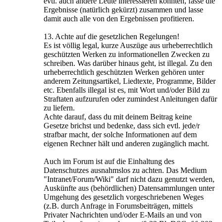
evtl. auch andere Leute interessieren könnten, fasse die
Ergebnisse (natürlich gekürzt) zusammen und lasse
damit auch alle von den Ergebnissen profitieren.
13. Achte auf die gesetzlichen Regelungen!
Es ist völlig legal, kurze Auszüge aus urheberrechtlich
geschützten Werken zu informationellen Zwecken zu
schreiben. Was darüber hinaus geht, ist illegal. Zu den
urheberrechtlich geschützten Werken gehören unter
anderem Zeitungsartikel, Liedtexte, Programme, Bilder
etc. Ebenfalls illegal ist es, mit Wort und/oder Bild zu
Straftaten aufzurufen oder zumindest Anleitungen dafür
zu liefern.
Achte darauf, dass du mit deinem Beitrag keine
Gesetze brichst und bedenke, dass sich evtl. jede/r
strafbar macht, der solche Informationen auf dem
eigenen Rechner hält und anderen zugänglich macht.
Auch im Forum ist auf die Einhaltung des
Datenschutzes ausnahmslos zu achten. Das Medium
"Intranet/Forum/Wiki" darf nicht dazu genutzt werden,
Auskünfte aus (behördlichen) Datensammlungen unter
Umgehung des gesetzlich vorgeschriebenen Weges
(z.B. durch Anfrage in Forumsbeiträgen, mittels
Privater Nachrichten und/oder E-Mails an und von