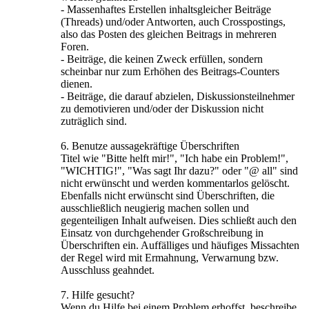
- Massenhaftes Erstellen inhaltsgleicher Beiträge
(Threads) und/oder Antworten, auch Crosspostings,
also das Posten des gleichen Beitrags in mehreren
Foren.
- Beiträge, die keinen Zweck erfüllen, sondern
scheinbar nur zum Erhöhen des Beitrags-Counters
dienen.
- Beiträge, die darauf abzielen, Diskussionsteilnehmer
zu demotivieren und/oder der Diskussion nicht
zuträglich sind.
6. Benutze aussagekräftige Überschriften
Titel wie "Bitte helft mir!", "Ich habe ein Problem!",
"WICHTIG!", "Was sagt Ihr dazu?" oder "@ all" sind
nicht erwünscht und werden kommentarlos gelöscht.
Ebenfalls nicht erwünscht sind Überschriften, die
ausschließlich neugierig machen sollen und
gegenteiligen Inhalt aufweisen. Dies schließt auch den
Einsatz von durchgehender Großschreibung in
Überschriften ein. Auffälliges und häufiges Missachten
der Regel wird mit Ermahnung, Verwarnung bzw.
Ausschluss geahndet.
7. Hilfe gesucht?
Wenn du Hilfe bei einem Problem erhoffst, beschreibe