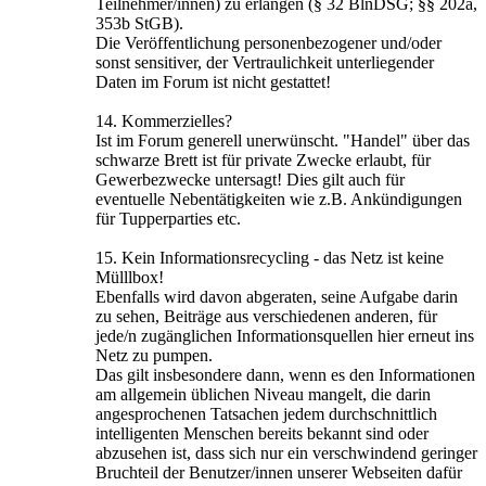
Teilnehmer/innen) zu erlangen (§ 32 BlnDSG; §§ 202a,
353b StGB).
Die Veröffentlichung personenbezogener und/oder
sonst sensitiver, der Vertraulichkeit unterliegender
Daten im Forum ist nicht gestattet!
14. Kommerzielles?
Ist im Forum generell unerwünscht. "Handel" über das
schwarze Brett ist für private Zwecke erlaubt, für
Gewerbezwecke untersagt! Dies gilt auch für
eventuelle Nebentätigkeiten wie z.B. Ankündigungen
für Tupperparties etc.
15. Kein Informationsrecycling - das Netz ist keine
Mülllbox!
Ebenfalls wird davon abgeraten, seine Aufgabe darin
zu sehen, Beiträge aus verschiedenen anderen, für
jede/n zugänglichen Informationsquellen hier erneut ins
Netz zu pumpen.
Das gilt insbesondere dann, wenn es den Informationen
am allgemein üblichen Niveau mangelt, die darin
angesprochenen Tatsachen jedem durchschnittlich
intelligenten Menschen bereits bekannt sind oder
abzusehen ist, dass sich nur ein verschwindend geringer
Bruchteil der Benutzer/innen unserer Webseiten dafür