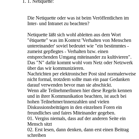
1. Netiquette:
Die Netiquette oder was ist beim Veröffentlichen im
Inter- und Intranet zu beachten?
Netiquette läßt sich wohl ableiten aus dem Wort
"étiquette" was im Kontext 'Verhalten von Menschen
untereinander' soviel bedeutet wie "ein bestimmtes -
zumeist gepflegtes - Verhalten bzw. einen
entsprechenden Umgang miteinander zu kultivieren".
Das "N" dafür kommt wohl vom Netz oder Netzwerk
über das wir kommunizieren.
Nachrichten per elektronischer Post sind normalerweise
nicht formal, trotzdem sollte man ein paar Gedanken
darauf verwenden bevor man sie abschickt.
Wenn alle TeilnehmerInnen hier diese Regeln kennen
und in ihrer Kommunikation beachten, ist auch bei
hohen Teilnehmer/innenzahlen und vielen
Diskussionsbeiträgen in den einzelnen Foren ein
freundliches und faires Miteinander gegeben.
01. Vergiss niemals, dass auf der anderen Seite ein
Mensch sitzt
02. Erst lesen, dann denken, dann erst einen Beitrag
schreiben