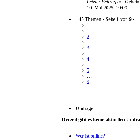
Letzter Beitrag
von
Geheim
10. Mai 2025, 19:09
45 Themen • Seite
1
von
9
•
1
2
3
4
5
…
9
Umfrage
Derzeit gibt es keine aktuellen Umfr
Wer ist online?