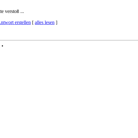
e verstoß ...
ntwort erstellen
[
alles lesen
]
1
•