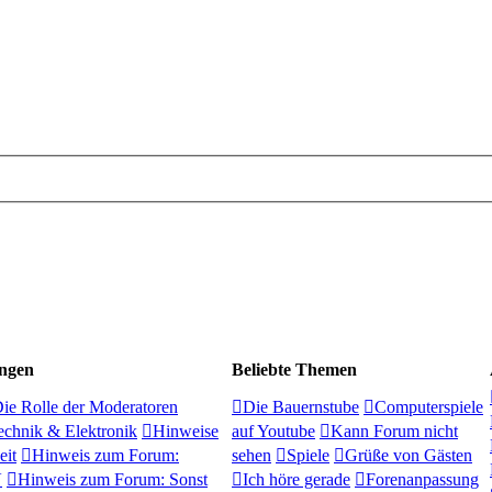
ngen
Beliebte Themen
ie Rolle der Moderatoren
Die Bauernstube
Computerspiele
chnik & Elektronik
Hinweise
auf Youtube
Kann Forum nicht
eit
Hinweis zum Forum:
sehen
Spiele
Grüße von Gästen
V
Hinweis zum Forum: Sonst
Ich höre gerade
Forenanpassung