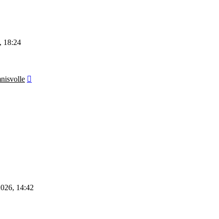
, 18:24
Neuester
nisvolle
Beitrag
2026, 14:42