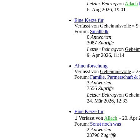
Letzter Beitrag
von
Allach
6. Aug 2026, 19:01
Eine Kerze für
Verfasst von
Geheimnisvolle
» 9.
Forum:
Smalltalk
0
Antworten
3087
Zugriffe
Letzter Beitrag
von
Geheim
9. Apr 2026, 11:14
Ahnenforschung
Verfasst von
Geheimnisvolle
» 23
Forum:
Familie, Partnerschaft &
3
Antworten
7556
Zugriffe
Letzter Beitrag
von
Geheim
24. Mär 2026, 12:33
Eine Kerze für
Verfasst von
Allach
» 20. Apr 
Forum:
Sonst noch was
2
Antworten
23796
Zugriffe