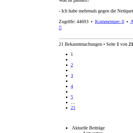
Was ist passiert?
- Ich habe mehrmals gegen die Netiquett
Zugriffe: 44693 •
Kommentare: 0
•
A
Nach
oben
21 Bekanntmachungen • Seite
1
von
2
1
2
3
4
5
…
21
Aktuelle Beiträge