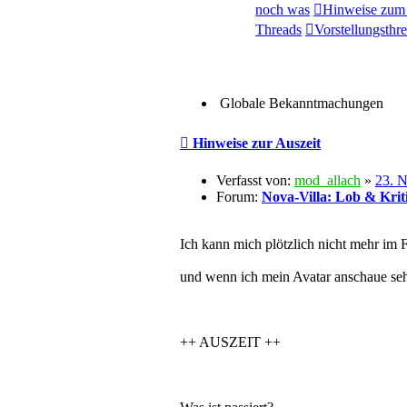
noch was
Hinweise zum 
Threads
Vorstellungsthr
Globale Bekanntmachungen
Beitrag
Hinweise zur Auszeit
Verfasst von:
mod_allach
»
23. N
Forum:
Nova-Villa: Lob & Krit
Ich kann mich plötzlich nicht mehr im
und wenn ich mein Avatar anschaue sehe
++ AUSZEIT ++