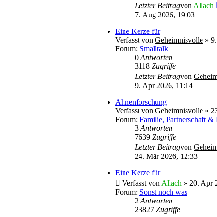
Letzter Beitrag
von
Allach
7. Aug 2026, 19:03
Eine Kerze für
Verfasst von
Geheimnisvolle
» 9.
Forum:
Smalltalk
0
Antworten
3118
Zugriffe
Letzter Beitrag
von
Geheim
9. Apr 2026, 11:14
Ahnenforschung
Verfasst von
Geheimnisvolle
» 23
Forum:
Familie, Partnerschaft &
3
Antworten
7639
Zugriffe
Letzter Beitrag
von
Geheim
24. Mär 2026, 12:33
Eine Kerze für
Verfasst von
Allach
» 20. Apr 
Forum:
Sonst noch was
2
Antworten
23827
Zugriffe