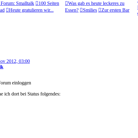
Forum: Smalltalk
100 Seiten
Was gab es heute leckeres zu
ead
Heute gratulieren wir...
Essen?
Smilies
Zur ersten Bar
ov 2012, 03:00
ik
 Forum einloggen
 ich dort bei Status folgendes: