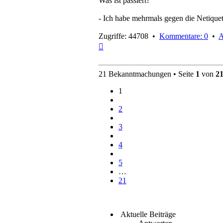
Was ist passiert?
- Ich habe mehrmals gegen die Netiquett
Zugriffe: 44708 •
Kommentare: 0
•
A
Nach
oben
21 Bekanntmachungen • Seite
1
von
2
1
2
3
4
5
…
21
Aktuelle Beiträge