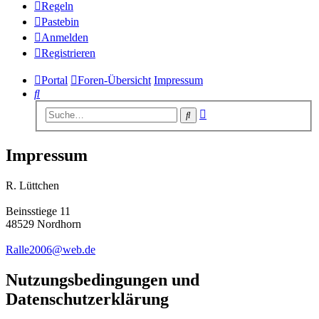
Regeln
Pastebin
Anmelden
Registrieren
Portal
Foren-Übersicht
Impressum
Suche
Erweiterte
Suche
Suche
Impressum
R. Lüttchen
Beinsstiege 11
48529 Nordhorn
Ralle2006@web.de
Nutzungsbedingungen und
Datenschutzerklärung