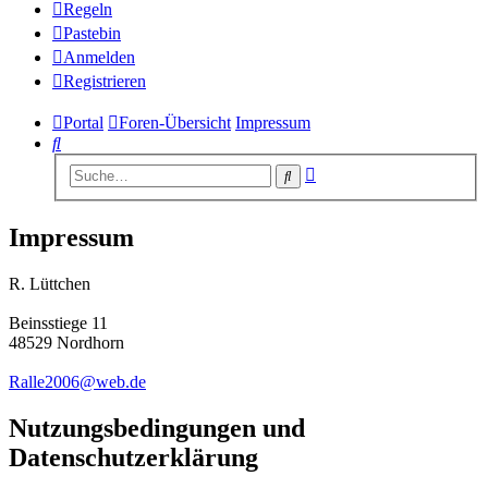
Regeln
Pastebin
Anmelden
Registrieren
Portal
Foren-Übersicht
Impressum
Suche
Erweiterte
Suche
Suche
Impressum
R. Lüttchen
Beinsstiege 11
48529 Nordhorn
Ralle2006@web.de
Nutzungsbedingungen und
Datenschutzerklärung